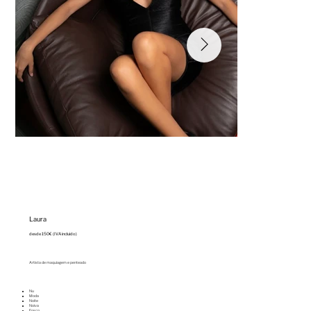
Laura
desde 150€ (IVA incluido)
Artista de maquiagem e penteado
Nu
⁠Moda
⁠Noite
⁠Noiva
⁠Fosco