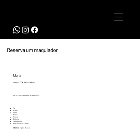
+351 935 067 485
studio@bigstyle.pt
Reserva um maquiador
Maria
desde 100€ (IVA incluido)
Artista de maquiagem e penteado
Nu
⁠Moda
⁠Noite
⁠Noiva
⁠Fosco
⁠Editorial
⁠Celebridade
Anti-envelhecimento
Idiomas:
Inglês, Russo