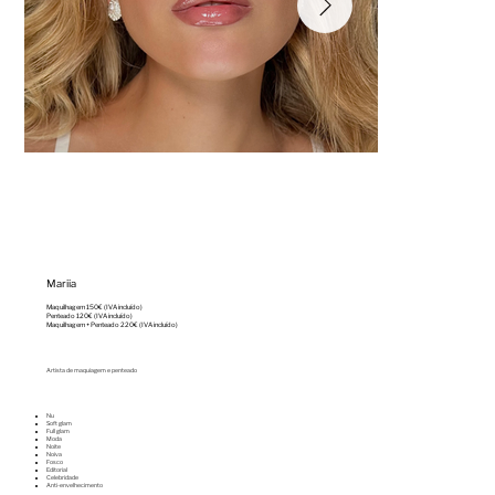
Mariia
Maquilhagem 150€ (IVA incluído)
Penteado 120€ (IVA incluído)
Maquilhagem + Penteado 220€ (IVA incluído)
Artista de maquiagem e penteado
Nu
Soft glam
Full glam
⁠Moda
⁠Noite
⁠Noiva
⁠Fosco
⁠Editorial
⁠Celebridade
Anti-envelhecimento