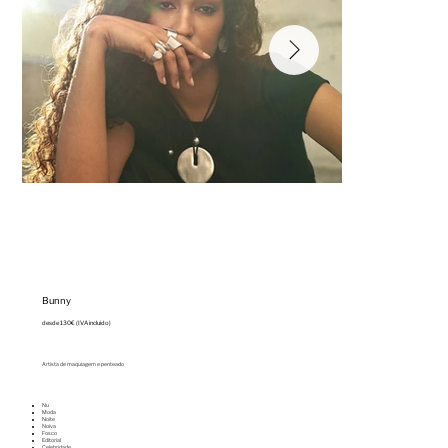
Bunny
desde 130€ (IVA incluido)
Artista de maquiagem e penteado
Nu
⁠Moda
⁠Noite
⁠Noiva
⁠Fosco
⁠Editorial
⁠Celebridade