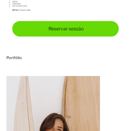
⁠Editorial
⁠Celebridade
Anti-envelhecimento
Idiomas:
Português, Inglês
Reservar sessão
Portfólio