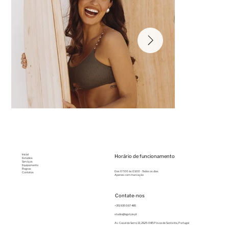
Inicial
Horário de funcionamento
Estúdios
Serviços
Equipamento
Regras
Das 07:00 às 01:00 - Todos os dias
Contatos
Apenas com marcação
Contate-nos
+351 935 067 485
studio@bigstyle.pt
Av. Casal da Serra 13, 2625-085 Póvoa de Santa Iria, Portugal