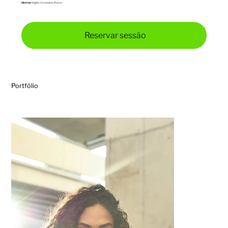
Idiomas:
Inglês, Ucraniana, Russo
Reservar sessão
Portfólio