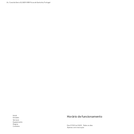
Av. Casal da Serra 13, 2625-085 Póvoa de Santa Iria, Portugal
Inicial
Horário de funcionamento
Estúdios
Serviços
Equipamento
Regras
Das 07:00 às 01:00 - Todos os dias
Contatos
Apenas com marcação