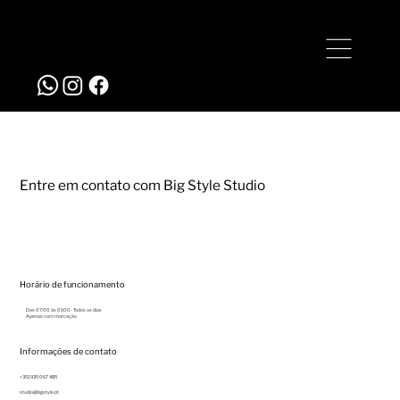
+351 935 067 485
studio@bigstyle.pt
Entre em contato com Big Style Studio
Horário de funcionamento
Das 07:00 às 01:00- Todos os dias
Apenas com marcação
Informações de contato
+351 935 067 485
studio@bigstyle.pt