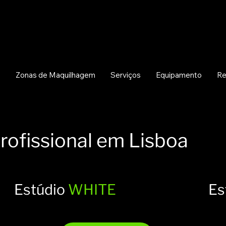
s
Zonas de Maquilhagem
Serviços
Equipamento
Re
rofissional
em Lisboa
Estúdio
WHITE
Es
Desde 45€ (IVA
De
80 m²