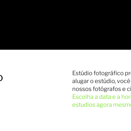
Estúdio fotográfico p
o
alugar o estúdio, voc
nossos fotógrafos e c
Escolha a data e a ho
estudios agora mesm