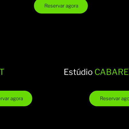
incluido)
in
Reservar agora
T
Estúdio
CABARE
IVA
Desde 45€ (IVA
110 m²
incluido)
rvar agora
Reservar ago