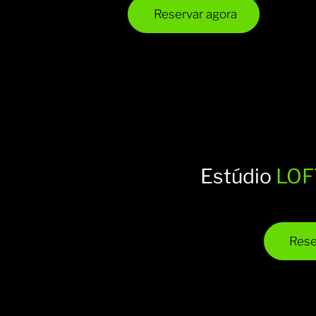
incluido)
Reservar agora
Estúdio
LOF
Desde 45€ (
incluido)
Rese