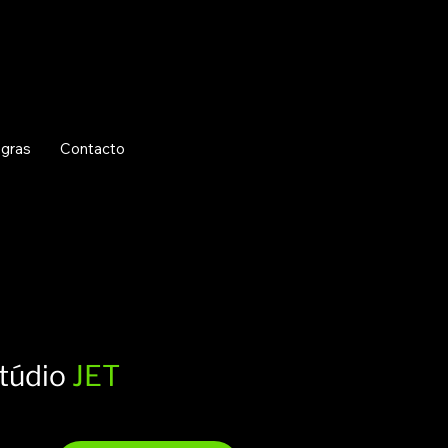
+351 935 067 485
studio@bigstyle.pt
gras
Contacto
túdio
JET
sde 70€ (IVA
40 m²