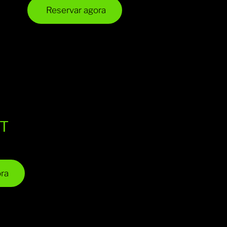
cluido)
Reservar agora
T
55 m²
ra